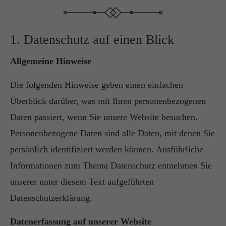
+44 1234 567 890
Drop us a line
1. Datenschutz auf einen Blick
info@yourdomain.com
Allgemeine Hinweise
About us
Die folgenden Hinweise geben einen einfachen
Lorem ipsum dolor sit amet, consectetuer
Überblick darüber, was mit Ihren personenbezogenen
adipiscing elit.
Daten passiert, wenn Sie unsere Website besuchen.
Aenean commodo ligula eget dolor. Aenean
Personenbezogene Daten sind alle Daten, mit denen Sie
massa. Cum sociis natoque penatibus et magnis
persönlich identifiziert werden können. Ausführliche
dis parturient montes, nascetur ridiculus mus.
Informationen zum Thema Datenschutz entnehmen Sie
Donec quam felis, ultricies nec.
unserer unter diesem Text aufgeführten
Datenschutzerklärung.
Datenerfassung auf unserer Website