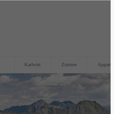
Login
Sup
Benutzername
Lorem i
2
Passwort
Karlwirt
Zimmer
Apparte
We offe
Anmelden
Mon - 
+1)
Register
|
Lost your password?