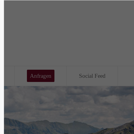
About us
Lorem ipsum dolor sit amet,
00
consectetuer adipiscing elit.
Aenean commodo ligula eget dolor.
Aenean massa. Cum sociis natoque
penatibus et magnis dis parturient
e
Anfragen
Social Feed
montes, nascetur ridiculus mus.
Donec quam felis, ultricies nec.