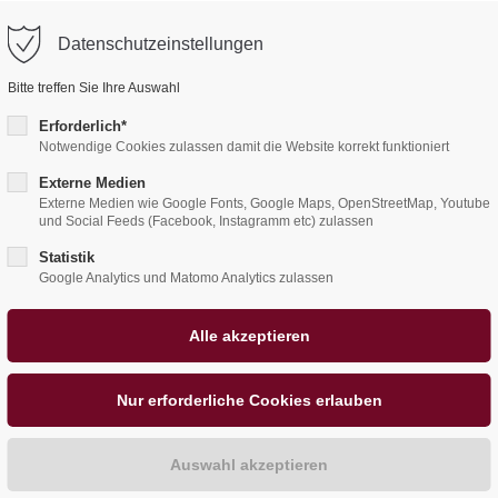
Datenschutzeinstellungen
port
Get in touch
Bitte treffen Sie Ihre Auswahl
psum dolor sit amet:
Erforderlich*
Cybersteel Inc.
Notwendige Cookies zulassen damit die Website korrekt funktioniert
376-293 City Road, Suite 6
Externe Medien
San Francisco, CA 94102
Externe Medien wie Google Fonts, Google Maps, OpenStreetMap, Youtube
4h
und Social Feeds (Facebook, Instagramm etc) zulassen
/ 365days
Have any questions?
Statistik
ments
Google Analytics und Matomo Analytics zulassen
Wellness
Urlaub
Preis
+44 1234 567 890
Drop us a line
r support for our customers
info@yourdomain.com
Fri 8:00am - 5:00pm
(GMT