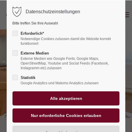
Datenschutzeinstellungen
Menu
Login
Bitte treffen Sie Ihre Auswahl
Benutzername
Erforderlich*
Notwendige Cookies zulassen damit die Website korrekt
funktioniert
Externe Medien
Passwort
Externe Medien wie Google Fonts, Google Maps,
OpenStreetMap, Youtube und Social Feeds (Facebook,
Instagramm etc) zulassen
Statistik
Google Analytics und Matomo Analytics zulassen
Anmelden
Register
|
Lost your password?
Support
Lorem ipsum dolor sit amet: