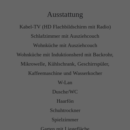
+44 1234 567 890
Ausstattung
Drop us a line
Kabel-TV (HD Flachbildschirm mit Radio)
info@yourdomain.com
Schlafzimmer mit Ausziehcouch
About us
Wohnküche mit Ausziehcouch
Wohnküche mit Induktionsherd mit Backrohr,
Lorem ipsum dolor sit amet, consectetuer
adipiscing elit.
Mikrowelle, Kühlschrank, Geschirrspüler,
Kaffeemaschine und Wasserkocher
Aenean commodo ligula eget dolor. Aenean
W-Lan
massa. Cum sociis natoque penatibus et magnis
dis parturient montes, nascetur ridiculus mus.
Dusche/WC
Donec quam felis, ultricies nec.
Haarfön
Schuhtrockner
Spielzimmer
Garten mit Liegefläche