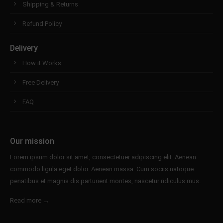
Shipping & Returns
Refund Policy
Delivery
How it Works
Free Delivery
FAQ
Our mission
Lorem ipsum dolor sit amet, consectetuer adipiscing elit. Aenean
commodo ligula eget dolor. Aenean massa. Cum sociis natoque
penatibus et magnis dis parturient montes, nascetur ridiculus mus.
Read more →