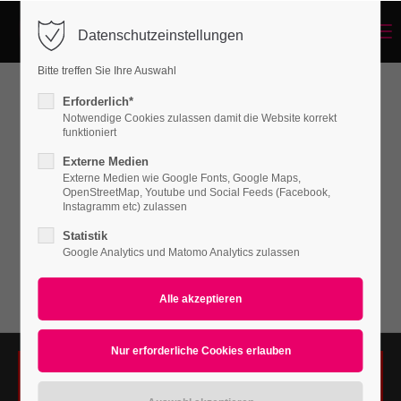
Menu
Datenschutzeinstellungen
Login
Bitte treffen Sie Ihre Auswahl
Benutzername
Erforderlich*
Youtube Background
Notwendige Cookies zulassen damit die Website korrekt
funktioniert
Externe Medien
Passwort
Externe Medien wie Google Fonts, Google Maps,
Lorem ipsum dolor sit amet, consectetuer
OpenStreetMap, Youtube und Social Feeds (Facebook,
adipiscing elit. Aenean commodo ligula eget
Instagramm etc) zulassen
dolor. Aenean massa.
Statistik
Google Analytics und Matomo Analytics zulassen
Anmelden
Register
|
Lost your password?
Support
Lorem ipsum dolor sit amet:
Das Laden von YouTube wurde nicht erlaubt. Bitte