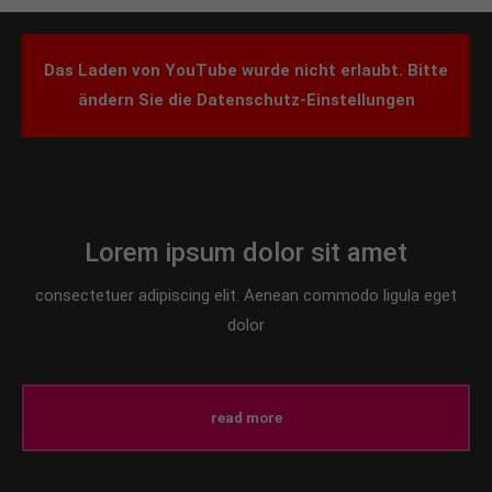
info@yourdomain.com
About us
Das Laden von YouTube wurde nicht erlaubt. Bitte
ändern Sie die
Datenschutz-Einstellungen
Lorem ipsum dolor sit amet, consectetuer
adipiscing elit.
Aenean commodo ligula eget dolor. Aenean massa.
Cum sociis natoque penatibus et magnis dis
parturient montes, nascetur ridiculus mus. Donec
quam felis, ultricies nec.
Lorem ipsum dolor sit amet
consectetuer adipiscing elit. Aenean commodo ligula eget
dolor
read more